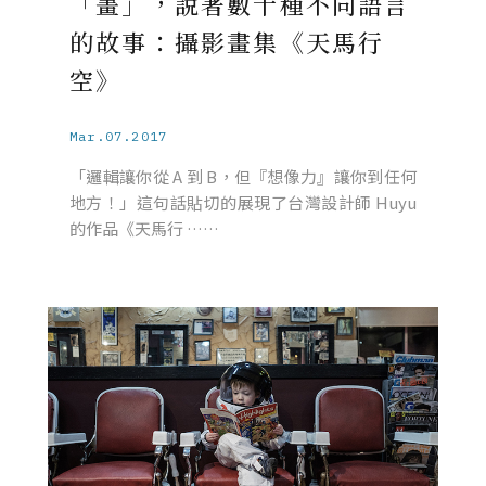
「畫」，說著數十種不同語言
的故事：攝影畫集《天馬行
空》
Mar.07.2017
「邏輯讓你從 A 到 B，但『想像力』讓你到任何
地方！」這句話貼切的展現了台灣設計師 Huyu
的作品《天馬行 ……