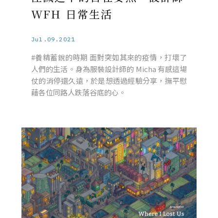
WFH 日常生活
Jul.09.2021
#養精蓄銳的時期 面對突如其來的疫情，打壞了
人們的生活。身為服裝設計師的 Micha 有感這場
仗的消停還久遠，於是想透過經驗分享，撫平慰
藉各位同路人跌落谷底的心。