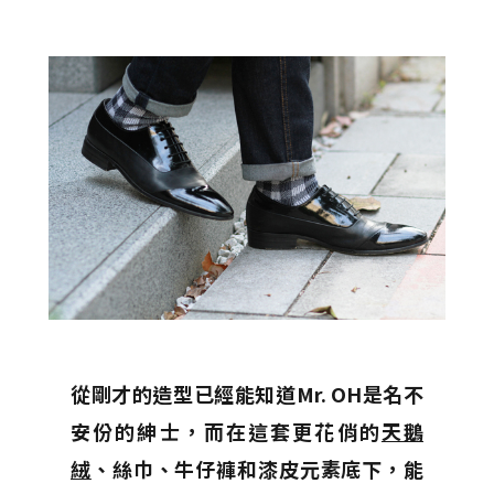
從剛才的造型已經能知道Mr. OH是名不
安份的紳士，而在這套更花俏的
天鵝
絨
、絲巾、牛仔褲和漆皮元素底下，能