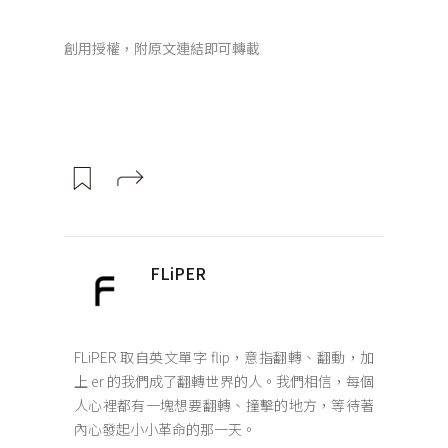
創用授權，附原文連結即可轉載
FLiPER
FLiPER 取自英文單字 flip，意指翻轉、翻動，加
上 er 的我們成了翻轉世界的人。我們相信，每個
人心裡都有一塊想要翻轉、撞擊的地方，等待著
內心發起小小革命的那一天。