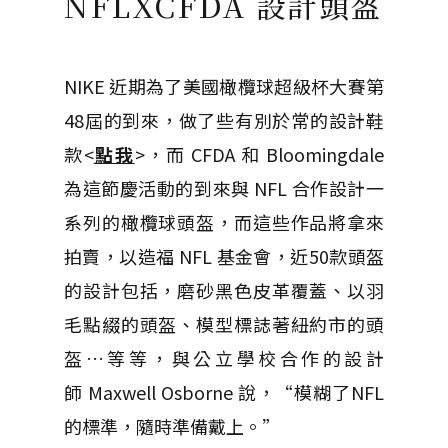
NFLXCFDA 設計頭盔
NIKE 近期為了
美國橄欖球超級杯大賽
第
48屆的到來，做了些有別於常的設計鞋
款<
點我
>
，而 CFDA 和 Bloomingdale
為這節慶活動的到來與 NFL 合作設計一
系列的橄欖球頭盔，而這些作品將拿來
拍賣，以造福 NFL 基金會，近50款頭盔
的設計包括，磨砂黑色皮革覆蓋、以羽
毛點綴的頭盔、模型標誌著紐約市的頭
盔…等等，與公立學校合作的設計
師
Maxwell Osborne
說，“模糊了NFL
的標準，隨時準備戴上。”