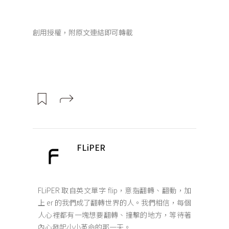
創用授權，附原文連結即可轉載
FLiPER
FLiPER 取自英文單字 flip，意指翻轉、翻動，加
上 er 的我們成了翻轉世界的人。我們相信，每個
人心裡都有一塊想要翻轉、撞擊的地方，等待著
內心發起小小革命的那一天。