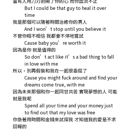
當有人用刀刃剖開了你的心 而你血流不止
But I could be that guy to heal it over
time
我是那個可以隨著時間治癒你的男人
And I won’t stop until you believe it
不管你相不相信 我都會不停地嘗試
Cause baby you’re worth it
因為是你 就是值得的
So don’t act like it’s a bad thing to fall
in love with me
所以，別再假裝和我在一起很委屈了
Cause you might fuck around and find your
dreams come true, with me
因為未來那個和你一起同甘共苦 實現夢想的人 可能
就是我呢
Spend all your time and your money just
to find out that my love was free
你急著用時間和金錢來試探我 才知道我的愛是不求
回報的