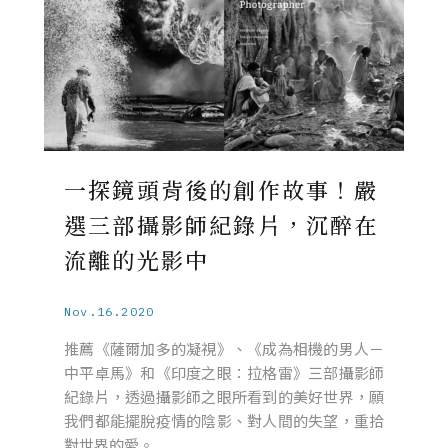
一探鏡頭背後的創作故事！嚴
選三部攝影師紀錄片，沉醉在
流離的光影中
Nov.16.2020
推薦《薩爾加多的凝視》、《成為相機的男人－
中平卓馬》和《印度之眼：拉格雷》三部攝影師
紀錄片，透過攝影師之眼所看到的美好世界，願
我們都能擺脫疫情的陰影、對人間的失望，重拾
對世界的愛。