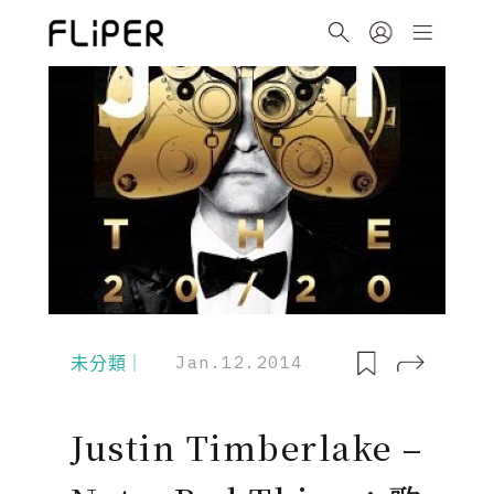
未分類｜
Jan.12.2014
Justin Timberlake –