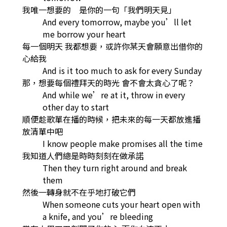
我唯一想要的 是你的一句「我們明天見」
And every tomorrow, maybe you’ll let
me borrow your heart
每一個明天 我都想要，或許你某天會願意出借你的
心給我
And is it too much to ask for every Sunday
那，想要每個禮拜天的時光 會不會太貪心了呢？
And while we’re at it, throw in every
other day to start
順便趁歌單在播的時候，把未來的每一天都放進播
放清單中吧
I know people make promises all the time
我知道人們總是時時刻刻在做承諾
Then they turn right around and break
them
然後一轉身就不在乎地打破它們
When someone cuts your heart open with
a knife, and you’re bleeding