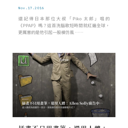
Nov.17.2016
還記得日本那位大叔「Piko 太郎」唱的
《PPAP》嗎？這首洗腦歌短時間就紅遍全球，
更厲害的是他引起一股模仿風 ……