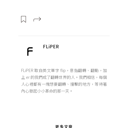
FLiPER
FLiPER 取自英文單字 flip，意指翻轉、翻動，加
上 er 的我們成了翻轉世界的人。我們相信，每個
人心裡都有一塊想要翻轉、撞擊的地方，等待著
內心發起小小革命的那一天。
更多文章