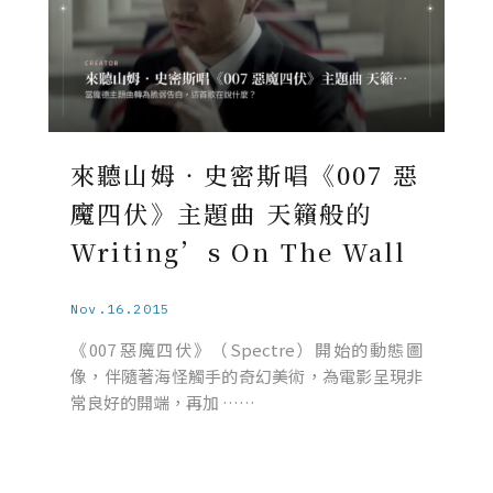
來聽山姆‧史密斯唱《007 惡
魔四伏》主題曲 天籟般的
Writing’s On The Wall
Nov.16.2015
《007 惡魔四伏》（Spectre）開始的動態圖
像，伴隨著海怪觸手的奇幻美術，為電影呈現非
常良好的開端，再加 ……