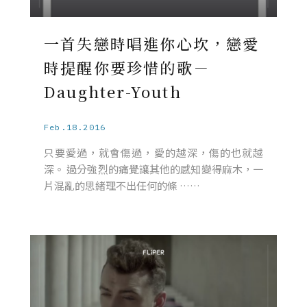
一首失戀時唱進你心坎，戀愛
時提醒你要珍惜的歌－
Daughter-Youth
Feb.18.2016
只要愛過，就會傷過，愛的越深，傷的也就越
深。 過分強烈的痛覺讓其他的感知變得麻木，一
片混亂的思緒理不出任何的條 ……