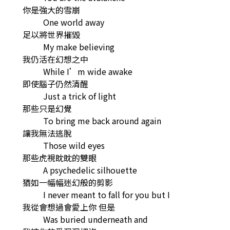
你是強大的雪崩
One world away
足以將世界摧毀
My make believing
我仍活在幻想之中
While I’m wide awake
即使腦子仍然清醒
Just a trick of light
那些只是幻覺
To bring me back around again
讓我無法逃脫
Those wild eyes
那些虎視眈眈的雙眼
A psychedelic silhouette
猶如一幅幅迷幻般的剪影
I never meant to fall for you but I
我從會想過會愛上你 但是
Was buried underneath and