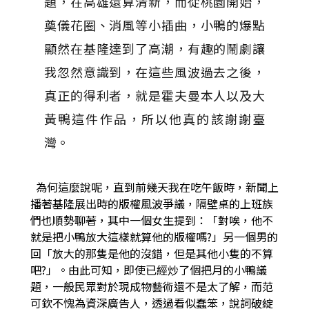
題，在高雄還算清新，而從桃園開始，
奠儀花圈、消風等小插曲，小鴨的爆點
顯然在基隆達到了高潮，有趣的鬧劇讓
我忽然意識到，在這些風波過去之後，
真正的得利者，就是霍夫曼本人以及大
黃鴨這件作品，所以他真的該謝謝臺
灣。
為何這麼說呢，直到前幾天我在吃午飯時，新聞上
播著基隆展出時的版權風波爭議，隔壁桌的上班族
們也順勢聊著，其中一個女生提到：「對唉，他不
就是把小鴨放大這樣就算他的版權嗎?」另一個男的
回「放大的那隻是他的沒錯，但是其他小隻的不算
吧?」。由此可知，即使已經炒了個把月的小鴨議
題，一般民眾對於現成物藝術還不是太了解，而范
可欽不愧為資深廣告人，透過看似蠢笨，說詞破綻