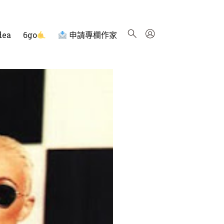
dea
6go
申請專欄作家