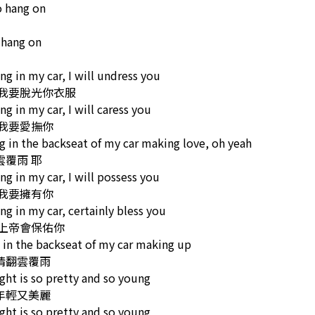
to hang on
 hang on
ng in my car, I will undress you
 我要脫光你衣服
ng in my car, I will caress you
 我要愛撫你
g in the backseat of my car making love, oh yeah
雲覆雨 耶
ng in my car, I will possess you
 我要擁有你
ng in my car, certainly bless you
 上帝會保佑你
 in the backseat of my car making up
情翻雲覆雨
ght is so pretty and so young
年輕又美麗
ght is so pretty and so young