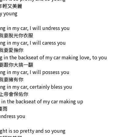
年輕又美麗
ry young
ng in my car, I will undress you
 我要脫光你衣服
ng in my car, I will caress you
 我要愛撫你
g in the backseat of my car making love, to you
我要跟你大搞一翻
ng in my car, I will possess you
 我要擁有你
ng in my car, certainly bless you
 上帝會保佑你
 in the backseat of my car making up
覆雨
 undress you
ght is so pretty and so young