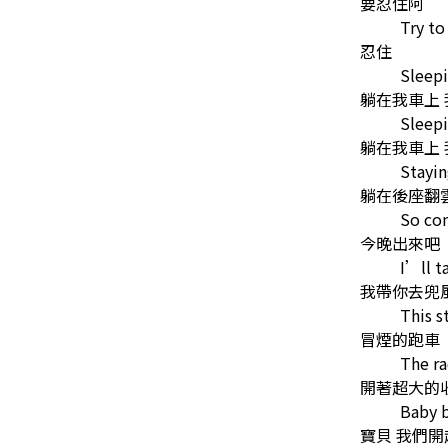
要忍住阿
Try to
忍住
Sleepi
躺在我車上
Sleepi
躺在我車上
Stayin
躺在後座翻
So co
今晚出來吧
I’ll t
我帶你去兜
This 
冒煙的跑車
The ra
開著超大的
Baby 
寶貝 我們開