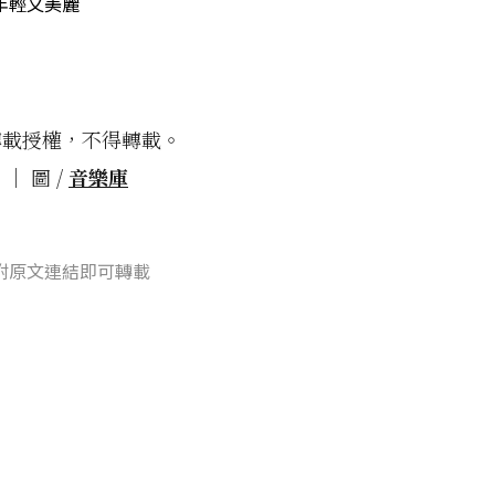
年輕又美麗
轉載授權，不得轉載。
│ 圖 /
音樂庫
附原文連結即可轉載