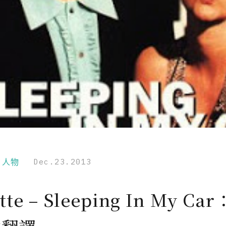
r｜人物
Dec.23.2013
tte – Sleeping In My C