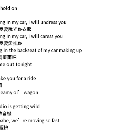
 hold on
ng in my car, I will undress you
 我要脫光你衣服
ng in my car, I will caress you
 我要愛撫你
g in the backseat of my car making up
雲覆雨吧
me out tonight
ake you for a ride
風
steamy ol’ wagon
dio is getting wild
收音機
babe, we’re moving so fast
超快