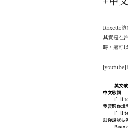
+中
Roxet
其實是在
時，還可
[youtube]
英文歌
中文歌詞
I’ll t
我要跟你說
I’ll t
跟你說我要
Been d