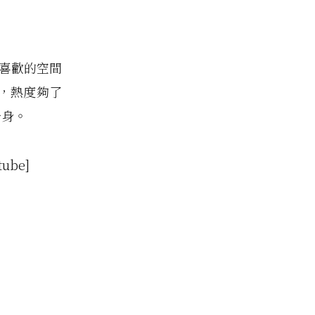
最喜歡的空間
，熱度夠了
一身。
tube]