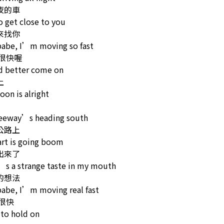
夜的車
o get close to you
來找你
babe, I’m moving so fast
很快喔
 better come on
上
on is alright
reeway’s heading south
公路上
rt is going boom
出來了
s a strange taste in my mouth
的想法
abe, I’m moving real fast
很快
 to hold on