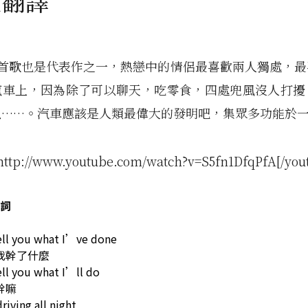
文翻譯
te這首歌也是代表作之一，熱戀中的情侶最喜歡兩人獨處，
汽車上，因為除了可以聊天，吃零食，四處兜風沒人打擾
以……。汽車應該是人類最偉大的發明吧，集眾多功能於
http://www.youtube.com/watch?v=S5fn1DfqPfA[/you
詞
ell you what I’ve done
我幹了什麼
ell you what I’ll do
幹嘛
riving all night