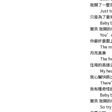
我開了一整
Just t
只是為了要
Baby 
寶貝 我開的
You’d
你最好要跟
The mo
月亮真美
The f
往南的高速
My hea
我心臟快跳
There’
我有種奇怪
Baby b
寶貝 我開的
So try