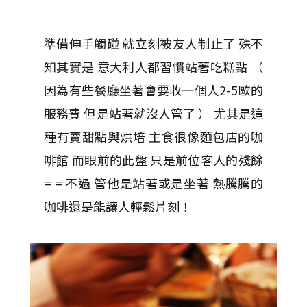
準備伸手觸碰 就立刻被友人制止了 殊不
知其實是 意大利人都習慣站著吃糕點 （
因為有些餐廳坐著會要收一個人2-5歐的
服務費 但是站著就沒人管了 ） 尤其是這
種有賣甜點與烘培 主食很像麵包店的咖
啡館 而眼前的此盤 只是前位客人的殘餘
= = 不過 管他是站著或是坐著 熱騰騰的
咖啡還是能讓人輕鬆片刻！