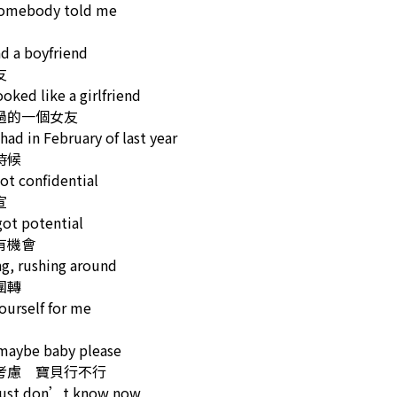
somebody told me
d a boyfriend
友
oked like a girlfriend
過的一個女友
 had in February of last year
時候
ot confidential
宣
ot potential
有機會
g, rushing around
團轉
ourself for me
 maybe baby please
考慮 寶貝行不行
 just don’t know now