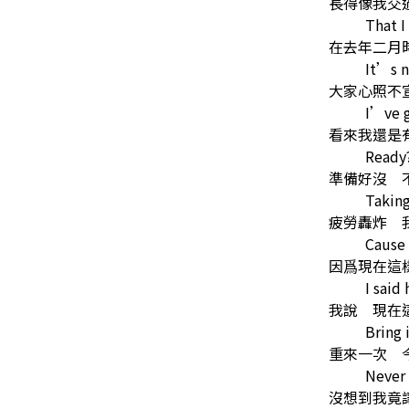
長得像我交
That I
在去年二月
It’s n
大家心照不
I’ve g
看來我還是
Ready
準備好沒 
Taking
疲勞轟炸 
Cause 
因爲現在這
I said
我說 現在
Bring 
重來一次 
Never
沒想到我竟