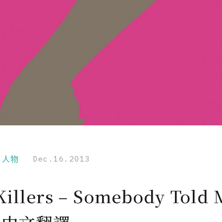
r｜人物
Dec.16.2013
Killers – Somebody Told