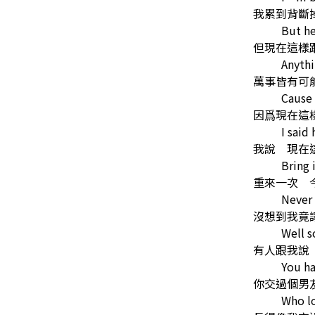
我累到背斷
But he
但現在這樣
Anythi
萬事皆有可
Cause 
因爲現在這
I said
我說 現在
Bring 
重來一次 
Never
沒想到我竟
Well 
有人跟我說
You ha
你交過個男
Who lo