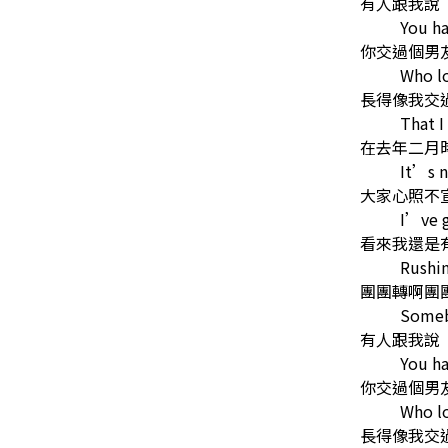
有人跟我說
You ha
你交過個男
Who lo
長得像我交
That I
在去年二月
It’s n
大家心照不
I’ve g
看來我還是
Rushin
團團轉啊團
Someb
有人跟我說
You ha
你交過個男
Who lo
長得像我交