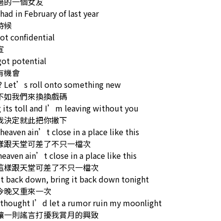
過的一個女友
 had in February of last year
時候
ot confidential
宣
ot potential
有機會
? Let’s roll onto something new
不如我們來換換戲碼
 its toll and I’m leaving without you
我決定就此把你撇下
heaven ain’t close in a place like this
樣跟天堂可差了不只一檔次
 heaven ain’t close in a place like this
這樣跟天堂可差了不只一檔次
it back down, bring it back down tonight
今晚又重來一次
 thought I’d let a rumor ruin my moonlight
讓一則謠言打擾我賞月的興致