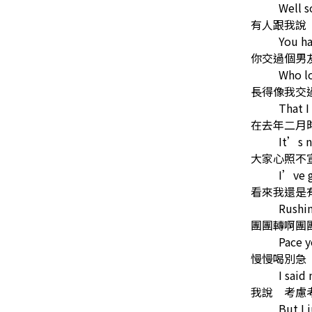
Well 
有人跟我說
You ha
你交過個男
Who lo
長得像我交
That I
在去年二月
It’s n
大家心照不
I’ve g
看來我還是
Rushin
團團轉啊團
Pace y
慢慢喝別急
I said
我說 考慮
But I