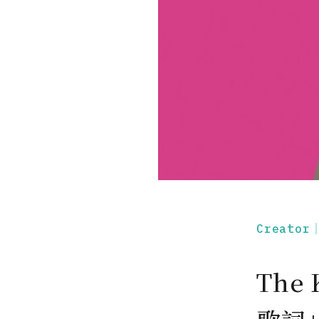
Creato
The 