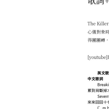
歌詞
The K
心儀對象
得團團轉，
[youtube]
英文歌
中文歌詞
Break
累到背斷掉
Sevent
來來回回十
I’m b