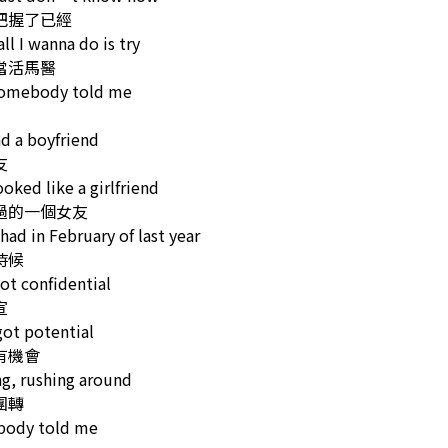
把握了已經
ll I wanna do is try
當活馬醫
somebody told me
d a boyfriend
友
oked like a girlfriend
過的一個女友
 had in February of last year
時候
ot confidential
宣
ot potential
有機會
g, rushing around
團轉
ody told me