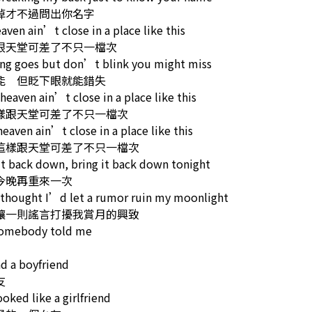
掉才不過問出你名字
aven ain’t close in a place like this
跟天堂可差了不只一檔次
ng goes but don’t blink you might miss
能 但眨下眼就能錯失
heaven ain’t close in a place like this
樣跟天堂可差了不只一檔次
 heaven ain’t close in a place like this
這樣跟天堂可差了不只一檔次
it back down, bring it back down tonight
今晚再重來一次
 thought I’d let a rumor ruin my moonlight
讓一則謠言打擾我賞月的興致
somebody told me
d a boyfriend
友
oked like a girlfriend