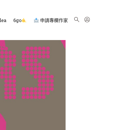
dea
6go
申請專欄作家