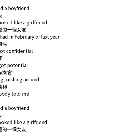
d a boyfriend
友
oked like a girlfriend
過的一個女友
 had in February of last year
時候
ot confidential
宣
ot potential
有機會
g, rushing around
團轉
ody told me
d a boyfriend
友
oked like a girlfriend
過的一個女友