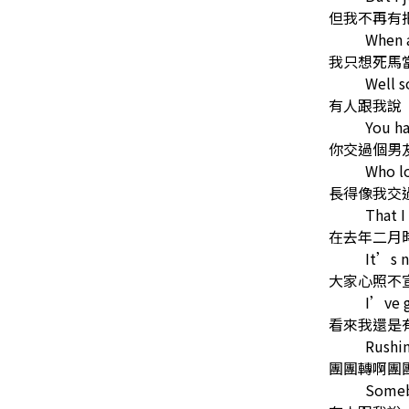
但我不再有
When a
我只想死馬
Well 
有人跟我說
You ha
你交過個男
Who lo
長得像我交
That I
在去年二月
It’s n
大家心照不
I’ve g
看來我還是
Rushin
團團轉啊團
Someb