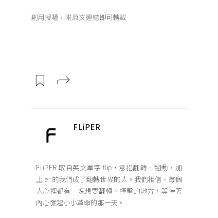
創用授權，附原文連結即可轉載
FLiPER
FLiPER 取自英文單字 flip，意指翻轉、翻動，加
上 er 的我們成了翻轉世界的人。我們相信，每個
人心裡都有一塊想要翻轉、撞擊的地方，等待著
內心發起小小革命的那一天。