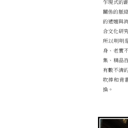
乍現式的
關係的脈
的遞嬗與消
合文化研
所以明明
身、老實不
集、精品
有數不清
吹捧和背
換。