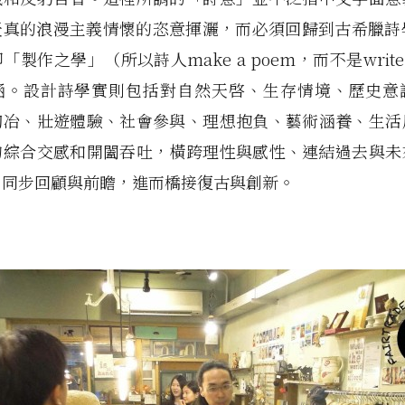
真的浪漫主義情懷的恣意揮灑，而必須回歸到古希臘詩學(po
製作之學」（所以詩人make a poem，而不是write 
涵。設計詩學實則包括對自然天啓、生存情境、歷史意
陶冶、壯遊體驗、社會參與、理想抱負、藝術涵養、生活
的綜合交感和開闔吞吐，橫跨理性與感性、連結過去與未
、同步回顧與前瞻，進而橋接復古與創新。