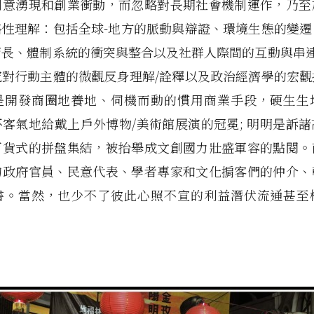
創意湧現和創業衝動，而忽略對長期社會機制運作，乃至
絡性理解：包括全球-地方的脈動與辯證、環境生態的變遷
長、體制系統的衝突與整合以及社群人際間的互動與串連
究對行動主體的微觀反身理解/詮釋以及政治經濟學的宏觀
是開發商圈地養地、伺機而動的慣用商業手段，硬生生
客氣地給戴上戶外博物/美術館展演的冠冕; 明明是訴
百貨式的拼盤集結，被抬舉成文創國力壯盛軍容的點閱。
的政府官員、民意代表、學者專家和文化掮客們的仲介、
書。當然，也少不了彼此心照不宣的利益潛伏流通甚至