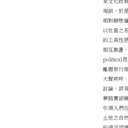
家文化政策（
規訓，於
相對靜態
以社區之
的工具性
相互激盪、雜
polit
離題旅行
大聲疾呼
討論，詳
夢踏實卻
引領人們
土地之自
的浸淫認