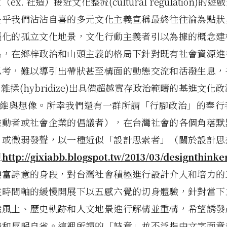
ex. 社造）接近文化整流(cultural regulation)的
是乎我們沾沾自喜的多元文化主義宣稱最終往往淪為點狀
僵化的孤立文化地景，文化行動主義者引以為據的概念建
名，在鄉梓政治和山頭主義的格局下針對既有社會資源進
思考，難以導引出帶狀甚至構面的動態交流和活潑生息，
揉(hybridize)出具備超越實存政治範疇的基進文化政治(c
ics)思維與想像。所幸我們還有一群所謂「行腳政治」的奉行者（
推動者或社會企業的倡議者），在台灣社會的各個角落默
、或微弱發聲，以一種近似「設計思索者」（關於設計思
見
http://gixiabb.blogspot.tw/2013/03/designthinke
饒富詩意的身段，對台灣社會積極進行設計介入和培力的
在時間軸的緩慢開展下以五感六覺的切身體驗，針對當下
然風土、歷史軌跡和人文地景進行解構並重構，希望誘發
識和反躬自省。這裡所謂的「詩意」並不泛指中文字面意