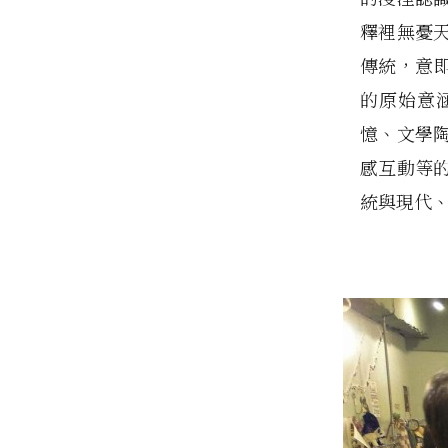
釋裡無憂天
傳統，意即「
的原始意
憶、文學
感互動等
統與現代