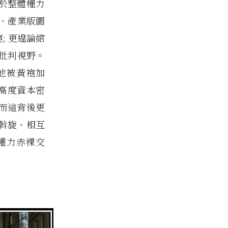
於整體權力
、產業版圖
; 更遑論綰
批判視野。
地被黃袍加
諸高度資本密
而這背後更
斡旋、相互
權力赤裸交