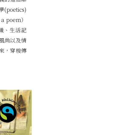
etics)
a poem）
識、生活記
風尚以及情
來，穿梭傳