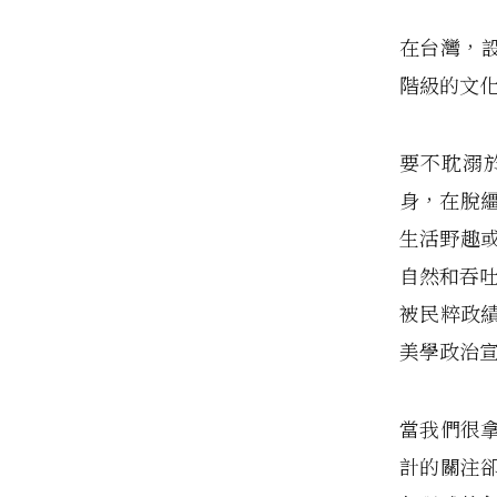
在台灣，設
階級的文
要不耽溺
身，在脫繮
生活野趣或體
自然和吞吐
被民粹政
美學政治
當我們很
計的關注