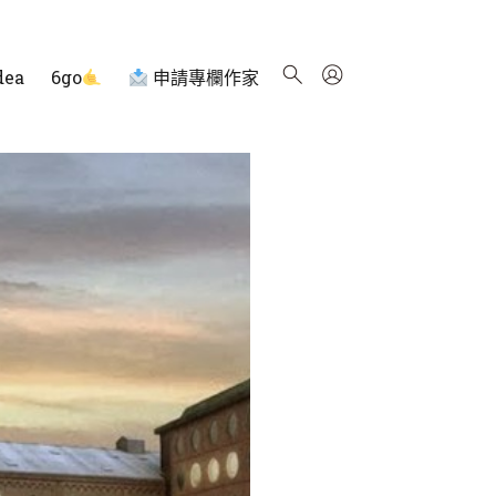
dea
6go
申請專欄作家