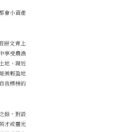
斥都會小資產
假掰文青上
景中享受農漁
關懷土地、親近
可能被輕盈地
自我標榜的
之餘，對設
英才或靈光