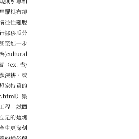
遊戲規則引導和
星羅棋布卻
構往往難脫
行挪移瓜分
甚至進一步
ultural
ex. 微/
默深耕，或
想家特質的
r.html
）築
工程，試圖
立足的這塊
產生更深刻
義的通俗解