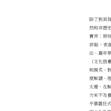
除了對其
然和非歷
賣弄：將
拼貼，表
出、嘉年
（文化搭
和親炙、
度解讀、
太遲，在
力來不及
乎暴露狂式(