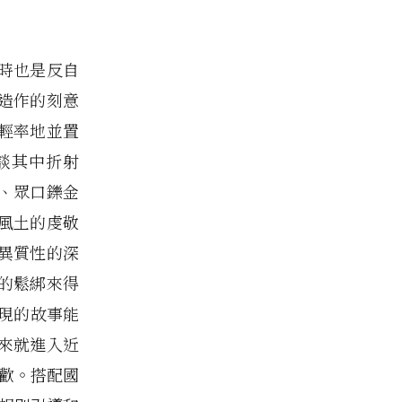
時也是反自
造作的刻意
輕率地並置
談其中折射
、眾口鑠金
風土的虔敬
異質性的深
的鬆綁來得
現的故事能
來就進入近
述狂歡。搭配國