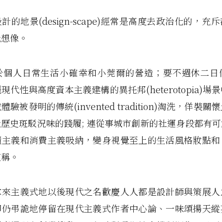
計的地景(design-scape)經常是高度去政治化的，充
化想像。
於個人日常生活小確幸和小莞爾的營造；要不週休二日
現代性與高度資本主義建構的異托邦(heterotopia)場
驗被發明的傳統(invented tradition)淘洗，佯裝
歷史斑駁況味的踐履; 連從事城市創新的社運身段都有
績主義和消費主義吸納，變身視覺至上的生活風格妝點和
宣稱。
拿來主義式地以後現代之名歡慶人人都是設計師與策展人
卻仍弔詭地停留在現代主義式作者中心論、一味頌揚天縱