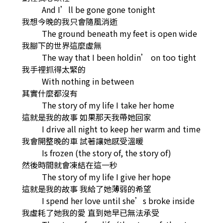
And I’ll be gone gone tonight
我想今晚的我只會隨風消逝
The ground beneath my feet is open wide
我腳下的世界這麼虛無
The way that I been holdin’ on too tight
我手裡抓得太緊的
With nothing in between
其實什麼都沒有
The story of my life I take her home
這就是我的故事 如果那天我帶她回家
I drive all night to keep her warm and time
我會開整晚的車 試著讓她感受溫暖
Is frozen (the story of, the story of)
然後時間就會凍結在這一秒
The story of my life I give her hope
這就是我的故事 我給了她薄弱的希望
I spend her love until she’s broke inside
我虛耗了她我的愛 直到她早已無法承受