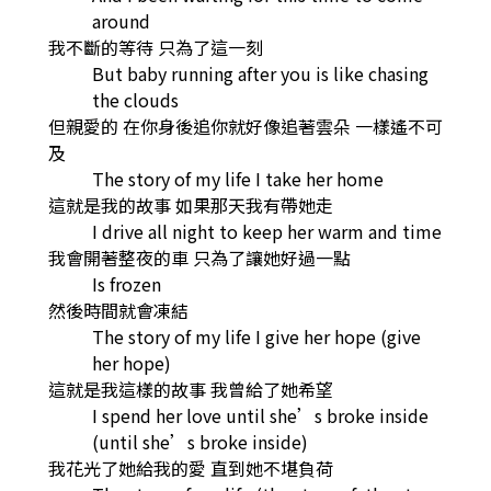
around
我不斷的等待 只為了這一刻
But baby running after you is like chasing
the clouds
但親愛的 在你身後追你就好像追著雲朵 一樣遙不可
及
The story of my life I take her home
這就是我的故事 如果那天我有帶她走
I drive all night to keep her warm and time
我會開著整夜的車 只為了讓她好過一點
Is frozen
然後時間就會凍結
The story of my life I give her hope (give
her hope)
這就是我這樣的故事 我曾給了她希望
I spend her love until she’s broke inside
(until she’s broke inside)
我花光了她給我的愛 直到她不堪負荷