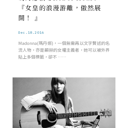
『女皇的浪漫游離，傲然展
開！ 』
Dec.18.2016
Madonna(瑪丹娜)，一個無需再以文字贅述的名
流人物，亦是顯赫的女權主義者，她可以被外界
貼上多個標籤，卻不 ……