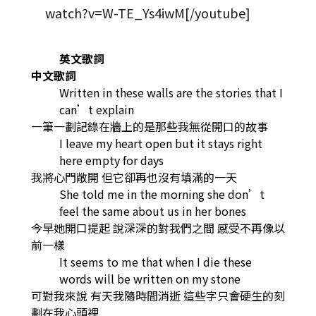
watch?v=W-TE_Ys4iwM[/youtube]
英文歌詞
中文歌詞
Written in these walls are the stories that I
can’t explain
一筆一劃記錄在牆上的是那些我無從開口的故事
I leave my heart open but it stays right
here empty for days
我將心門敞開 但它卻再也沒有填滿的一天
She told me in the morning she don’t
feel the same about us in her bones
今早她開口提起 說深深的對我們之間 感受不再像以
前一樣
It seems to me that when I die these
words will be written on my stone
可對我來說 有天我隨時間消逝 這些字只會硬生的刻
劃在我心頭裡