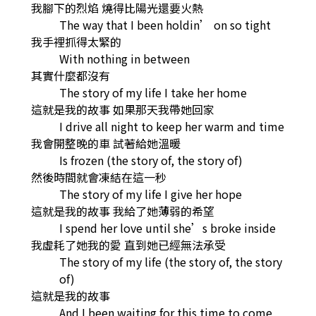
我腳下的烈焰 燒得比陽光還要火熱
The way that I been holdin’ on so tight
我手裡抓得太緊的
With nothing in between
其實什麼都沒有
The story of my life I take her home
這就是我的故事 如果那天我帶她回家
I drive all night to keep her warm and time
我會開整晚的車 試著給她溫暖
Is frozen (the story of, the story of)
然後時間就會凍結在這一秒
The story of my life I give her hope
這就是我的故事 我給了她薄弱的希望
I spend her love until she’s broke inside
我虛耗了她我的愛 直到她已經無法承受
The story of my life (the story of, the story
of)
這就是我的故事
And I been waiting for this time to come