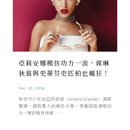
亞莉安娜模仿功力一流，席琳
狄翁與史蒂芬史匹柏也瘋狂！
Jun.23.2016
新世代小天后亞莉安娜（Ariana Grande）演歌
雙棲，還有驚人的模仿才華，憑著超強演唱功
力，唯妙唯肖地模 ……