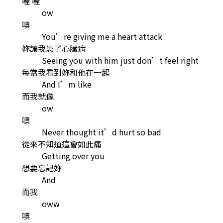
喔 喔
ow
噢
You’re giving me a heart attack
妳讓我患了心臟病
Seeing you with him just don’t feel right
每當我看到妳和他在一起
And I’m like
而我就像
ow
噢
Never thought it’d hurt so bad
從來不知道這會如此痛
Getting over you
想要忘記妳
And
而我
oww
噢