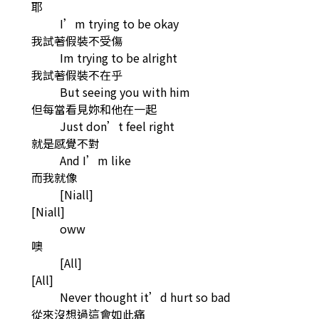
耶
I’m trying to be okay
我試著假裝不受傷
Im trying to be alright
我試著假裝不在乎
But seeing you with him
但每當看見妳和他在一起
Just don’t feel right
就是感覺不對
And I’m like
而我就像
[Niall]
[Niall]
oww
噢
[All]
[All]
Never thought it’d hurt so bad
從來沒想過這會如此痛