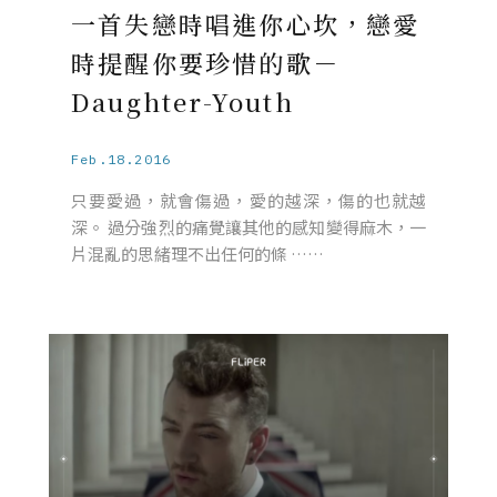
一首失戀時唱進你心坎，戀愛
時提醒你要珍惜的歌－
Daughter-Youth
Feb.18.2016
只要愛過，就會傷過，愛的越深，傷的也就越
深。 過分強烈的痛覺讓其他的感知變得麻木，一
片混亂的思緒理不出任何的條 ……