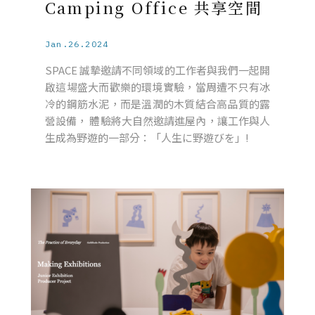
Camping Office 共享空間
Jan.26.2024
SPACE 誠摯邀請不同領域的工作者與我們一起開
啟這場盛大而歡樂的環境實驗，當周遭不只有冰
冷的鋼筋水泥，而是溫潤的木質結合高品質的露
營設備， 體驗將大自然邀請進屋內，讓工作與人
生成為野遊的一部分：「人生に野遊びを」!