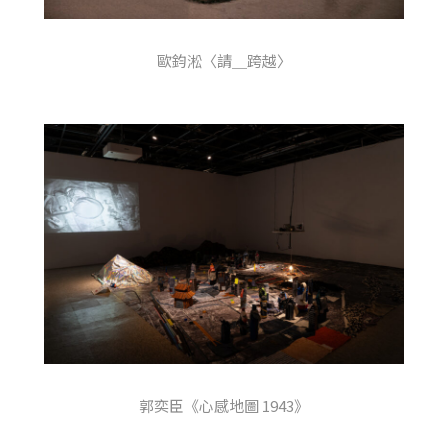
歐鈞淞〈請＿跨越〉
郭奕臣《心感地圖 1943》