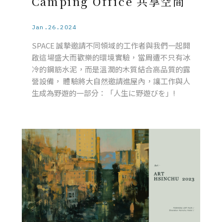
Camping Office 共享空間
Jan.26.2024
SPACE 誠摯邀請不同領域的工作者與我們一起開
啟這場盛大而歡樂的環境實驗，當周遭不只有冰
冷的鋼筋水泥，而是溫潤的木質結合高品質的露
營設備， 體驗將大自然邀請進屋內，讓工作與人
生成為野遊的一部分：「人生に野遊びを」!