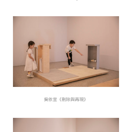
吳依宣《刪除與再現》