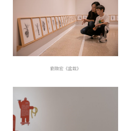
劉致宏《盆栽》