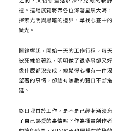
之間，又彷彿墜落於深不見底的寂靜
裡。這場展覽將帶各位深潛星辰大海，
探索光明與黑暗的邊界，尋找心靈中的
微光。
鬧鐘響起，開始一天的工作行程。每天
被死線追著跑，明明做了很多事卻又好
像什麼都沒完成，總覺得心裡有一件渴
望著的事情，卻總有無數的藉口不斷拖
延。
終日埋首於工作，是不是已經漸漸淡忘
了自己熱愛的事情呢？作為插畫創作者
的這段時間，YUANCHi 也同樣在忙碌的