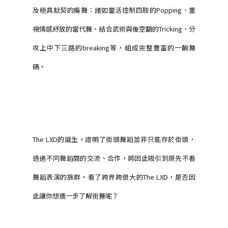
及極具默契的編舞：諸如
靈活控制四肢的Popping、重
視情感紓放的當代舞、結合武術與後空翻的Tricking、分
攻上中下三路的breaking等，組成完整豐富的一齣舞
碼。
The LXD
的誕生，
證明了
街頭舞蹈並非只能存於街頭，
透
過不同舞蹈
間的交流、合作，將
因此吸引到原先不看
舞蹈表演的族群。
看了跨界跨很大的The LXD
，是否因
此讓你想進一步了解街舞呢？