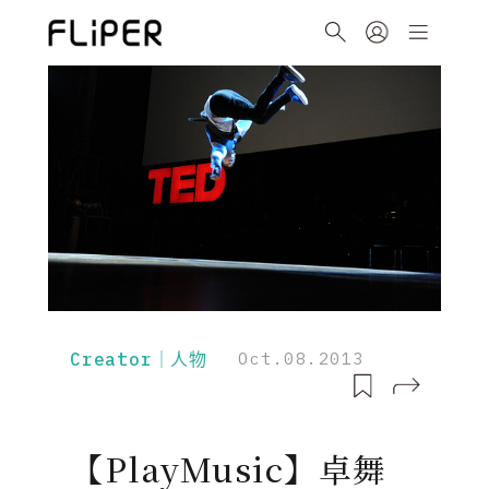
Creator｜人物
Oct.08.2013
【PlayMusic】卓舞