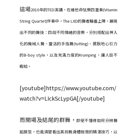
這場
2010年的TED演講，在
維他命弦樂四重奏(Vitamin
String Quartet)伴奏中，
The LXD的
舞者輪番上陣，展現
出不同的舞技：
四段不同情緒的音樂，分別搭配出神入
化的機械人舞、靈活的手指舞(tutting)、擺脫地心引力
的B-boy style，以及充滿力度的Krumping，讓人目不
暇給。
[youtube]https://www.youtube.com/
watch?v=LIckScLypGA[/youtube]
而開場及結尾的群舞，
即使不懂得如何分辨舞
蹈類型，也能清楚看出其挑戰身體極限的精湛技巧，以