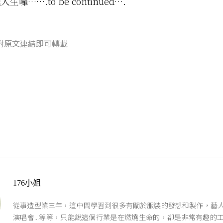
囉…….to be continued….
附原文連結即可轉載
176小姐
從事造型業三年，這中間學習到很多有關於服裝的發想和製作，藝
演唱會...等等，只能說這個行業是在燃燒生命的，卻是非常有趣的