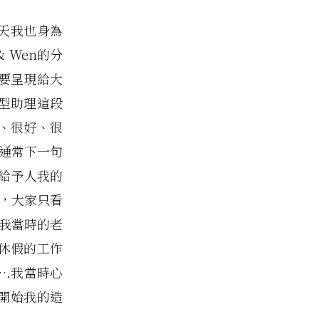
那天我也身為
& Wen的分
要呈現給大
造型助理這段
、很好、很
但通常下一句
數給予人我的
實，大家只看
 我當時的老
定休假的工作
….我當時心
就開始我的造