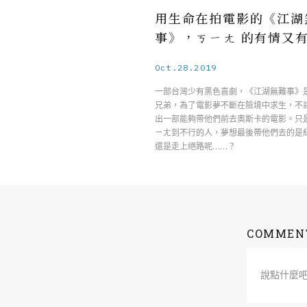
用生命在拍電影的《江湖
事》，ㄎㄧㄤ 的有情又
Oct.28.2019
一部台灣少有黑色喜劇，《江湖無難事》
兄弟，為了電影夢不斷在險境中求生，不
出一部能夠帶他們前去奧斯卡的電影。只
ㄧㄤ到不行的人，夢想最後帶他們去的是
還是走上絕路呢……？
COMMEN
說點什麼