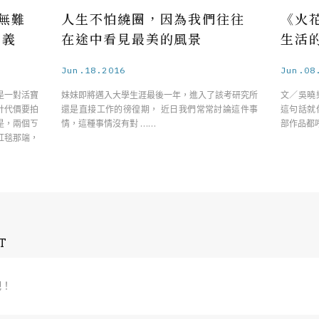
無難
人生不怕繞圈，因為我們往往
《火
有義
在途中看見最美的風景
生活
Jun.18.2016
Jun.08
是一對活寶
妹妹即將邁入大學生涯最後一年，進入了該考研究所
文／吳曉
計代價要拍
還是直接工作的徬徨期， 近日我們常常討論這件事
這句話就
是，兩個ㄎ
情，這種事情沒有對 ……
部作品都
紅毯那端，
T
吧！