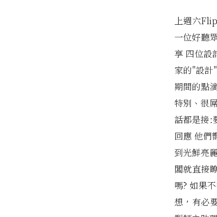
上週六Fl
一位好聽眾，
享 四位
家的"設計
期間的點
特別、很屌
話都是接:
回應 他們
到光鮮亮麗
闆就直接瞭
嗎? 如果
想，有必要