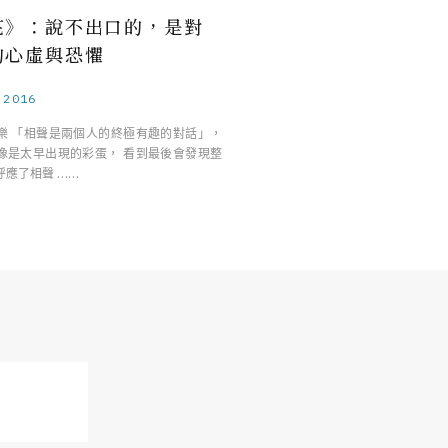
花》：說不出口的，是對
的心虛與恐懼
.2016
樂 「相聲是兩個人的終極有趣的對話」，
像是太早出現的彩蛋， 看到最後會發現整
呼應了相聲 ……