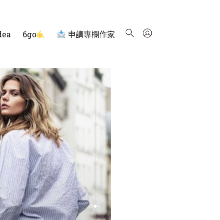
dea
6go
申請專欄作家