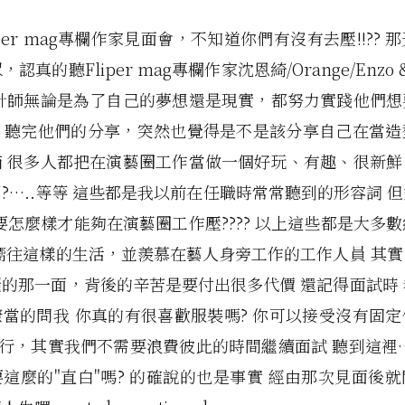
iper mag專欄作家見面會，不知道你們有沒有去壓!!?? 
認真的聽Fliper mag專欄作家沈恩綺/Orange/Enzo 
設計師無論是為了自己的夢想還是現實，都努力實踐他們想
" 聽完他們的分享，突然也覺得是不是該分享自己在當
滴 很多人都把在演藝圈工作當做一個好玩、有趣、很新鮮
?…..等等 這些都是我以前在任職時常常聽到的形容詞 
要怎麼樣才能夠在演藝圈工作壓???? 以上這些都是大多
嚮往這樣的生活，並羨慕在藝人身旁工作的工作人員 其
的那一面，背後的辛苦是要付出很多代價 還記得面試時
當的問我 你真的有很喜歡服裝嗎? 你可以接受沒有固
不行，其實我們不需要浪費彼此的時間繼續面試 聽到這裡
這麼的"直白"嗎? 的確說的也是事實 經由那次見面後