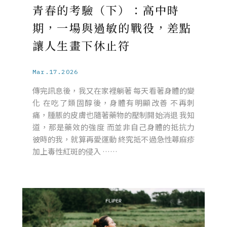
青春的考驗（下）：高中時
期，一場與過敏的戰役，差點
讓人生畫下休止符
Mar.17.2026
傳完訊息後，我又在家裡躺著 每天看著身體的變
化 在吃了類固醇後，身體有明顯改善 不再刺
痛，腫脹的皮膚也隨著藥物的壓制開始消退 我知
道，那是藥效的強度 而並非自己身體的抵抗力
彼時的我，就算再愛運動 終究抵不過急性蕁麻疹
加上毒性紅斑的侵入 ……