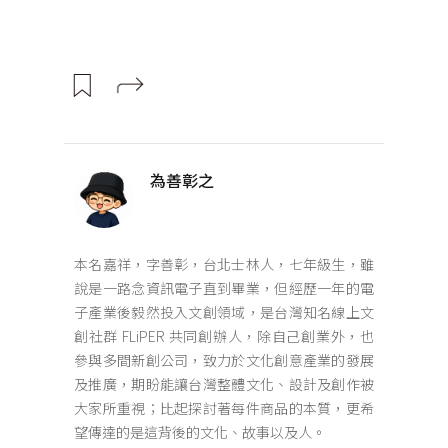
為善彰之
本名嘉祥，字善彰，台北士林人，七年級生，雖
說是一路念資訊電子直到畢業，但經歷一年的電
子產業後毅然投入文創領域，是台灣知名線上文
創社群 FLiPER 共同創辦人，除自己創業外，也
參與多間新創公司，致力於文化創意產業的發展
及推廣，期盼能讓台灣整體文化、設計及創作被
大家所重視；比起探討著每件商品的本質，更希
望傳達的是這背後的文化、故事以及人。