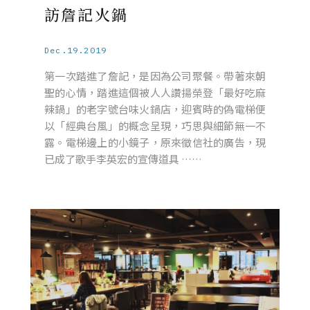
訪詹記火鍋
Dec.19.2019
第一次踏進了詹記，是因為公司聚餐。帶著來朝
聖的心情，踏進這個被人人讚揚榮登「最好吃麻
辣鍋」的老字號台味火鍋店，迎賓時的偽電梯便
以「經典台風」的概念呈現，巧思與細節無一不
露。電梯邊上的小鏡子，原來徵信社的廣告，現
已成了歌手李英宏的宣傳道具 ……