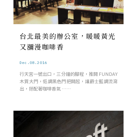
台北最美的辦公室，暖暖黃光
又瀰漫咖啡香
Dec.08.2016
行天宮一號出口，三分鐘的腳程，推開 FUNDAY
木質大門，低調黑色門把開起，讓爵士藍調流瀉
出，搭配著咖啡香氣 ……