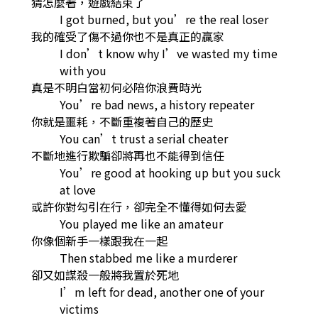
猜怎麼著，遊戲結束了
I got burned, but you’re the real loser
我的確受了傷不過你也不是真正的贏家
I don’t know why I’ve wasted my time
with you
真是不明白當初何必陪你浪費時光
You’re bad news, a history repeater
你就是噩耗，不斷重複著自己的歷史
You can’t trust a serial cheater
不斷地進行欺騙卻將再也不能得到信任
You’re good at hooking up but you suck
at love
或許你對勾引在行，卻完全不懂得如何去愛
You played me like an amateur
你像個新手一樣跟我在一起
Then stabbed me like a murderer
卻又如謀殺一般將我置於死地
I’m left for dead, another one of your
victims