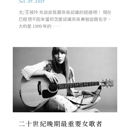
Jul.07.2017
文/王筱玲 先談談我跟奈良認識的經過吧！ 現在
已經想不起來當初怎麼認識奈良美智這個名字，
大約是 1999 年的 ……
二十世紀晚期最重要女歌者