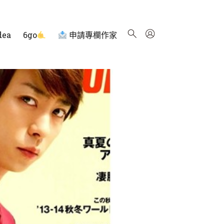
dea
6go
申請專欄作家