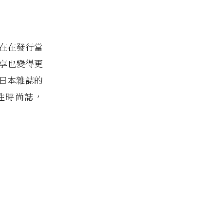
在在發行當
享也變得更
日本雜誌的
性時尚誌，