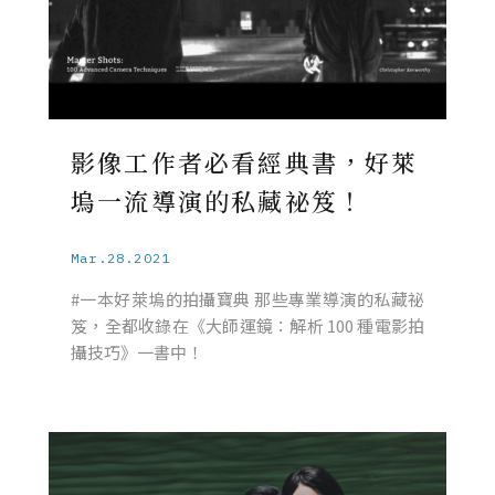
影像工作者必看經典書，好萊
塢一流導演的私藏祕笈！
Mar.28.2021
#一本好萊塢的拍攝寶典 那些專業導演的私藏祕
笈，全都收錄在《大師運鏡：解析 100 種電影拍
攝技巧》一書中！