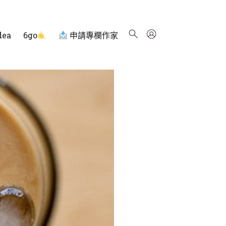
dea
6go
申請專欄作家