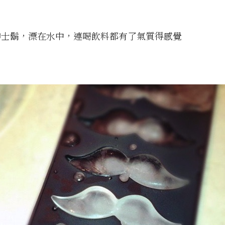
紳士鬍，漂在水中，連喝飲料都有了氣質得感覺