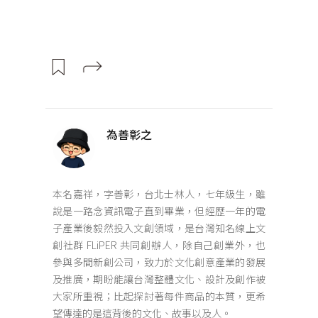
為善彰之
本名嘉祥，字善彰，台北士林人，七年級生，雖
說是一路念資訊電子直到畢業，但經歷一年的電
子產業後毅然投入文創領域，是台灣知名線上文
創社群 FLiPER 共同創辦人，除自己創業外，也
參與多間新創公司，致力於文化創意產業的發展
及推廣，期盼能讓台灣整體文化、設計及創作被
大家所重視；比起探討著每件商品的本質，更希
望傳達的是這背後的文化、故事以及人。