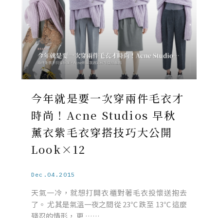
今年就是要一次穿兩件毛衣才
時尚！Acne Studios 早秋
薰衣紫毛衣穿搭技巧大公開
Look×12
Dec.04.2015
天氣一冷，就想打開衣櫃對著毛衣投懷送抱去
了。 尤其是氣溫一夜之間從 23℃ 跌至 13℃ 這麼
殘忍的情形， 更 ……