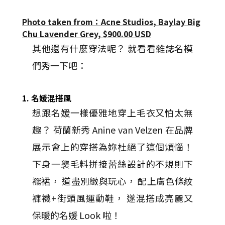
Photo taken from：Acne Studios, Baylay Big
Chu Lavender Grey, $900.00 USD
其他還有什麼穿法呢？ 就看看雜誌名模
們秀一下吧：
1. 名媛混搭風
想跟名媛一樣優雅地穿上毛衣又怕太無
趣？ 荷蘭新秀 Anine van Velzen 在品牌
展示會上的穿搭為妳杜絕了這個煩惱！
下身一襲毛料拼接蕾絲設計的不規則下
襬裙， 道盡別緻與玩心， 配上膚色條紋
褲襪+街頭風運動鞋， 遂混搭成亮麗又
保暖的名媛 Look 啦！