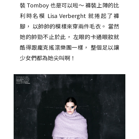
裝 Tomboy 也是可以啦～ 褲裝上陣的比
利時名模 Lisa Verberght 就捲起了褲
腳， 以帥帥的模樣來穿兩件毛衣。 當然
她的帥勁不止於此， 左眼的卡通眼妝就
酷得跟龐克搖滾樂團一樣， 整個足以讓
少女們都為她尖叫啊！