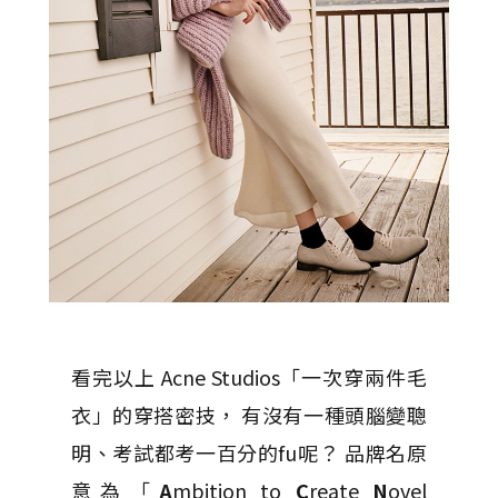
看完以上 Acne Studios「一次穿兩件毛
衣」的穿搭密技， 有沒有一種頭腦變聰
明、考試都考一百分的fu呢？ 品牌名原
意為「
A
mbition to
C
reate
N
ovel