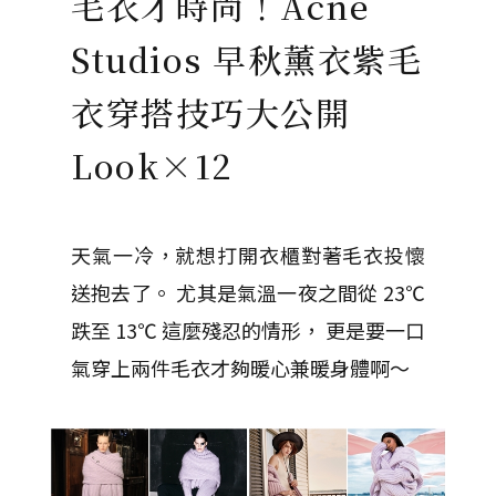
毛衣才時尚！Acne
Studios 早秋薰衣紫毛
衣穿搭技巧大公開
Look×12
天氣一冷，就想打開衣櫃對著毛衣投懷
送抱去了。 尤其是氣溫一夜之間從 23℃
跌至 13℃ 這麼殘忍的情形， 更是要一口
氣穿上兩件毛衣才夠暖心兼暖身體啊～