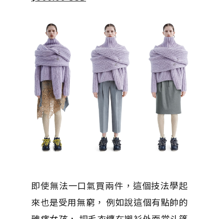
即使無法一口氣買兩件，這個技法學起
來也是受用無窮， 例如說這個有點帥的
雅痞女孩， 把毛衣纏在襯衫外面當斗篷