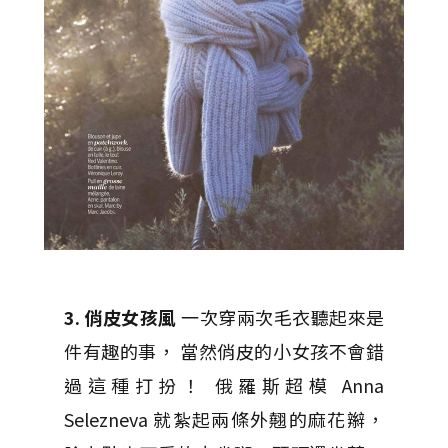
3. 俏皮女孩風
一次穿兩次毛衣聽起來是
件有趣的事， 當然俏皮的小女孩不會錯
過這種打扮！ 俄羅斯超模 Anna
Selezneva 就紮起兩條外翹的麻花辮，