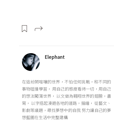
Elephant
在這紛鬧喧嚷的世界，不怕任何挑戰，和不同的
事物碰撞學習， 用自己的態度看待一切，用自己
的想法闖蕩世界， 以文做為翱翔世界的翅膀，書
寫， 以字搭起漫遊各地的道路，描繪， 從藝文、
影劇等議題，尋找夢想中的自我 努力讓自己的夢
想藍圖在生活中完整建構