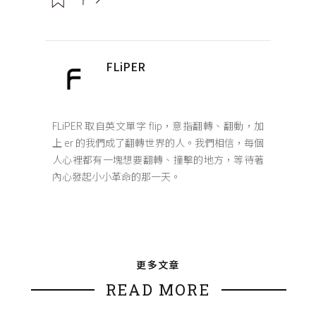
FLiPER
FLiPER 取自英文單字 flip，意指翻轉、翻動，加
上 er 的我們成了翻轉世界的人。我們相信，每個
人心裡都有一塊想要翻轉、撞擊的地方，等待著
內心發起小小革命的那一天。
更多文章
READ MORE