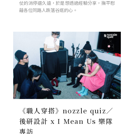
仗的消停還久遠，於是想透過經驗分享，撫平慰
藉各位同路人跌落谷底的心。
《職人穿搭》nozzle quiz／
後研設計 x I Mean Us 樂隊
專訪