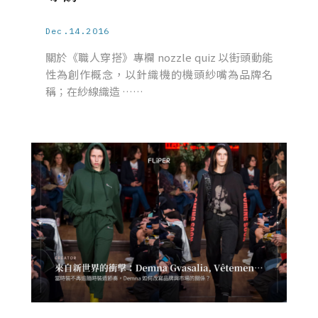
Dec.14.2016
關於《職人穿搭》專欄 nozzle quiz 以街頭動能
性為創作概念，以針織機的機頭紗嘴為品牌名
稱；在紗線織造 ……