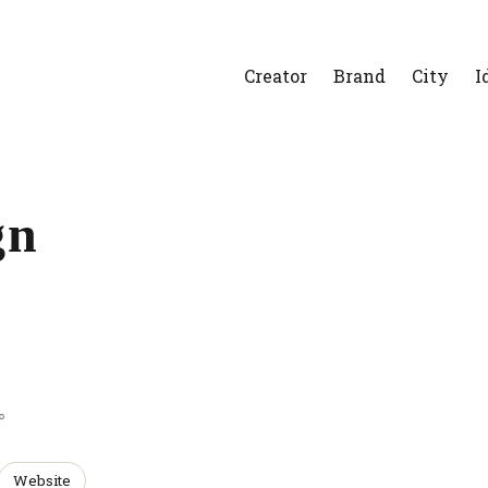
Creator
Brand
City
I
gn
。
Website