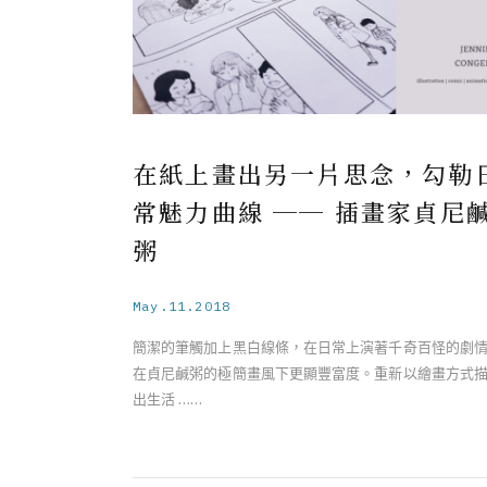
在紙上畫出另一片思念，勾勒
常魅力曲線 ── 插畫家貞尼
粥
May.11.2018
簡潔的筆觸加上黑白線條，在日常上演著千奇百怪的劇
在貞尼鹹粥的極簡畫風下更顯豐富度。重新以繪畫方式
出生活 ……