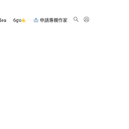
dea
6go
申請專欄作家