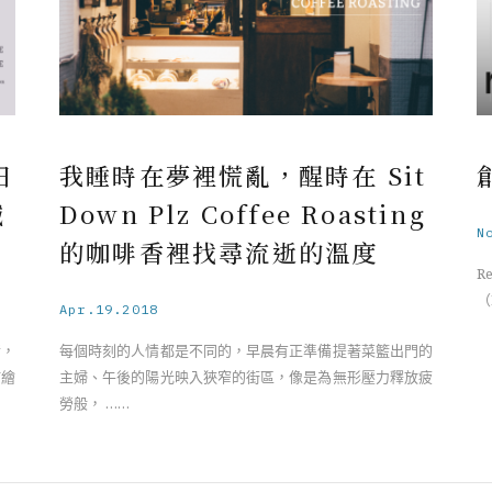
日
我睡時在夢裡慌亂，醒時在 Sit
鹹
Down Plz Coffee Roasting
N
的咖啡香裡找尋流逝的溫度
R
（P
Apr.19.2018
情，
每個時刻的人情都是不同的，早晨有正準備提著菜籃出門的
描繪
主婦、午後的陽光映入狹窄的街區，像是為無形壓力釋放疲
勞般， ……