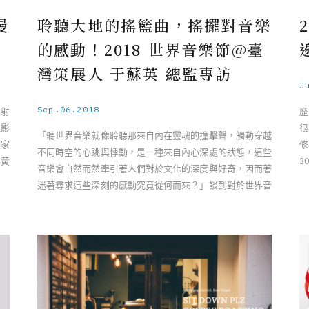
漫
聆聽大地的搖籃曲，搖擺對音樂
的感動！2018 世界音樂節@臺
灣策展人 于蘇英 總監專訪
J
Sep.06.2018
投射
歷
想影
很
「聽世界音樂就像聆聽那來自內在靈魂的撞擊聲，觸動穿越
畫家
修
不同時空的心跳與悸動，是一種來自內心深處的狀態，這些
的黃
3
音樂會自然而然牽引著人們對於文化的深度與好奇，因而著
成
迷著尋求這些深刻的感動究竟從何而來？」談到對於世界音
樂的感動，2018 世界音樂 ……