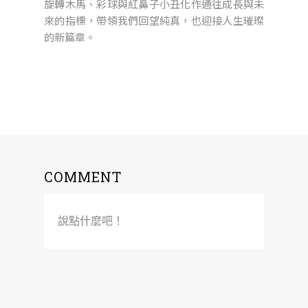
旋轉木馬、彩球與紅鼻子小丑化作通往成長與未
來的指標，帶領我們回望純真，也迎接人生璀璨
的新篇章。
COMMENT
說點什麼吧！