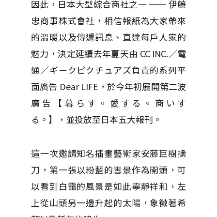
因此，日本大型綜合商社之一 ── 伊藤
忠商事株式會社，相信報紙為大家帶來
的溫暖以及傳遞訊息、直達每戶人家的
魅力，決定延續去年夏天由 CC INC.／電
通／ギークピクチュアズ負責的系列平
面廣告 Dear LIFE，於今年初展開第二波
廣告【暮らす。愛する。商いす
る。】，並投放至日本五大報刊。
這一次邀請知名插畫藝術家安藤巨樹操
刀，第一張以粉藍的雪景作為開頭，可
以看到白靄的風景是如此寧靜祥和，左
上從山頭另一邊升起的太陽，象徵著希