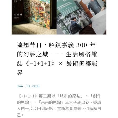
遙想昔日，解鎖嘉義 300 年
的幻夢之城 ── 生活風格雜
誌《+1+1+1》× 藝術家鄒駿
昇
Jan.08.2025
《+1+1+1》第三期以「城市的原點」、「創作
的原點」、「未來的原點」三大子題出發，邀請
人們一步步回到原點，重新看見嘉義，也理解自
己。