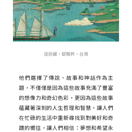
捉迷藏・鄒駿昇・台灣
他們選擇了傳說、故事和神話作為主
題，不僅僅是因為這些故事充滿了豐富
的想像力和奇幻色彩，更因為這些故事
蘊藏著深刻的人生哲理和智慧，讓人們
在忙碌的生活中重新尋找到對美好和奇
蹟的嚮往，讓人們相信：夢想和希望永