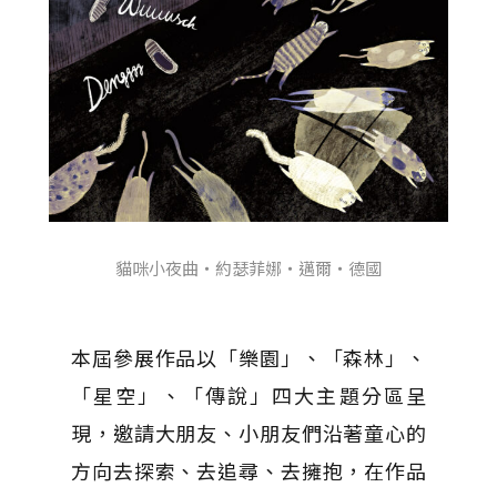
貓咪小夜曲・約瑟菲娜・邁爾・德國
本屆參展作品以「樂園」、「森林」、
「星空」、「傳說」四大主題分區呈
現，邀請大朋友、小朋友們沿著童心的
方向去探索、去追尋、去擁抱，在作品