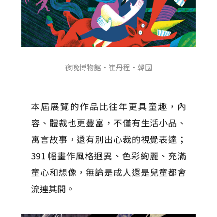
夜晚博物館・崔丹程・韓國
本屆展覽的作品比往年更具童趣，內
容、體裁也更豐富，不僅有生活小品、
寓言故事，還有別出心裁的視覺表達；
391 幅畫作風格迥異、色彩絢麗、充滿
童心和想像，無論是成人還是兒童都會
流連其間。