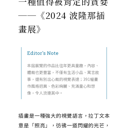
一種值得被肯定的貪婪
──《2024 波隆那插
畫展》
Editor's Note
本屆展覽的作品比往年更具童趣，內容、
體裁也更豐富，不僅有生活小品、寓言故
事，還有別出心裁的視覺表達；391幅畫
作風格迥異、色彩絢麗、充滿童心和想
像，令人流連其中。
插畫是一種強大的視覺語言，拉丁文本
意是「照亮」，彷彿一道閃耀的光芒，