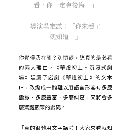
看，你一定會後悔！」
導演吳定謙：「你來看了
就知道！」
你覺得我在鬧？別懷疑，這真的是必看
的兩大理由。《華燈初上・沉浸式劇
場》延續了戲劇《華燈初上》的文本
IP，改編成一齣難以用語言形容有多麼
震撼、多麼豐富、多麼糾葛，又將會多
麼驚豔觀眾的戲碼。
「真的很難用文字講啦！大家來看就知