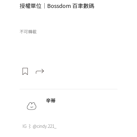
授權單位｜Bossdom 百聿數碼
不可轉載
辛蒂
IG ⌇ @cindy.221_