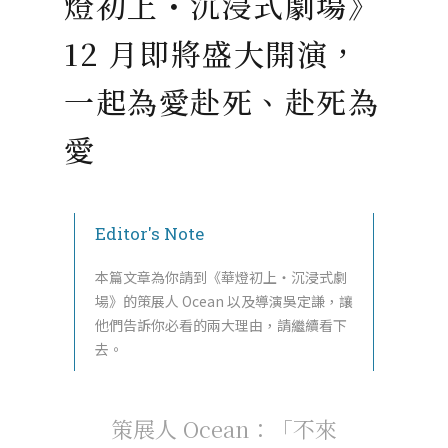
燈初上・沉浸式劇場》
12 月即將盛大開演，
一起為愛赴死、赴死為
愛
Editor's Note
本篇文章為你請到《華燈初上・沉浸式劇
場》的策展人 Ocean 以及導演吳定謙，讓
他們告訴你必看的兩大理由，請繼續看下
去。
策展人
Ocean
：「不來