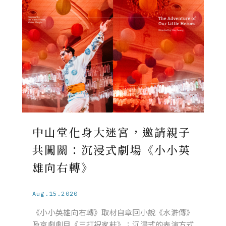
中山堂化身大迷宮，邀請親子
共闖關：沉浸式劇場《小小英
雄向右轉》
Aug.15.2020
《小小英雄向右轉》取材自章回小說《水滸傳》
及京劇劇目《三打祝家莊》；沉浸式的表演方式