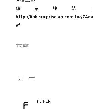
購票連結｜
http://link.surpriselab.com.tw/74aa
vf
不可轉載
FLiPER