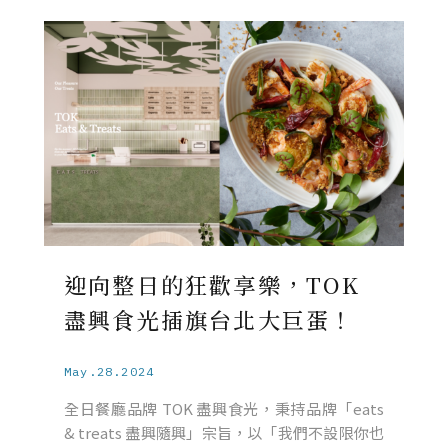
迎向整日的狂歡享樂，TOK
盡興食光插旗台北大巨蛋！
May.28.2024
全日餐廳品牌 TOK 盡興食光，秉持品牌「eats
& treats 盡興隨興」宗旨，以「我們不設限你也