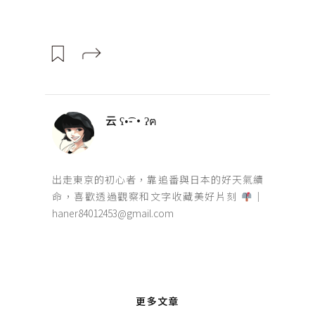
云 ʕ•͡-•ʔฅ
出走東京的初心者，靠追番與日本的好天氣續
命，喜歡透過觀察和文字收藏美好片刻
｜
haner84012453@gmail.com
更多文章