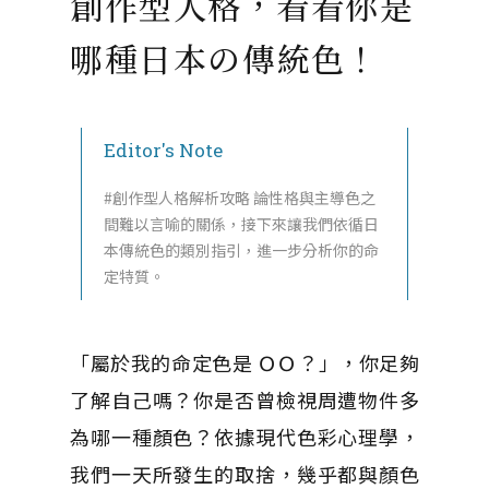
創作型人格，看看你是
哪種日本の傳統色！
Editor's Note
#創作型人格解析攻略 論性格與主導色之
間難以言喻的關係，接下來讓我們依循日
本傳統色的類別指引，進一步分析你的命
定特質。
「屬於我的命定色是 ＯＯ？」，你足夠
了解自己嗎？你是否曾檢視周遭物件多
為哪一種顏色？依據現代色彩心理學，
我們一天所發生的取捨，幾乎都與顏色