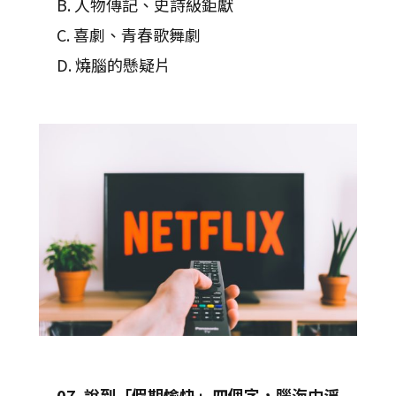
B. 人物傳記、史詩級鉅獻
C. 喜劇、青春歌舞劇
D. 燒腦的懸疑片
07. 說到「假期愉快」四個字，腦海中浮