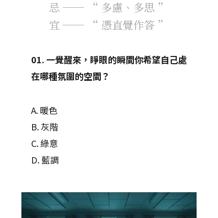
忌 ── “ 多慮、多思 ”
宜 ── “ 憑直覺作答 ”
01. 一覺醒來，睜眼的瞬間你希望自己處
在哪種氛圍的空間？
A. 暖色
B. 灰階
C. 綠意
D. 藍調