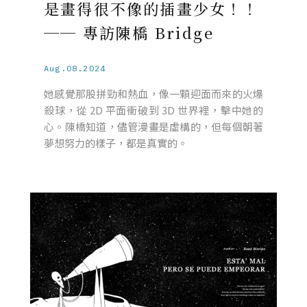
是畫得很不像的插畫少女！！
── 專訪陳橋 Bridge
Aug.08.2024
她感覺那股拼勁和熱血，像一顆迎面而來的火爆
殺球，從 2D 平面衝破到 3D 世界裡，擊中她的
心。陳橋知道，儘管漫畫是虛構的，但每個朝著
夢想努力的樣子，都是真實的。