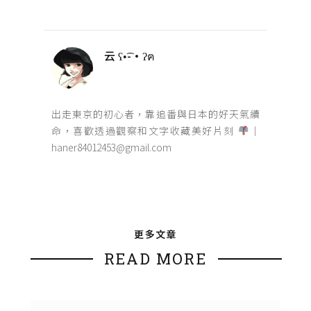
云 ʕ•͡-•ʔฅ
出走東京的初心者，靠追番與日本的好天氣續
命，喜歡透過觀察和文字收藏美好片刻
｜
haner84012453@gmail.com
更多文章
READ MORE