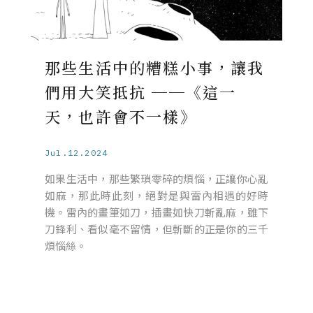
那些生活中的糟糕小事，讓我
們用大笑抵抗 ──《這一
天，也許會不一樣》
Jul.12.2024
如果生活中，那些繁瑣零碎的煩惱，正讓你心亂
如麻，那此時此刻，絕對是與雷內相遇的好時
機。雷內的畫筆如刀，插畫如快刀斬亂麻，雖下
刀鋒利、看似毫不留情，但斬斷的正是你的三千
煩惱絲。