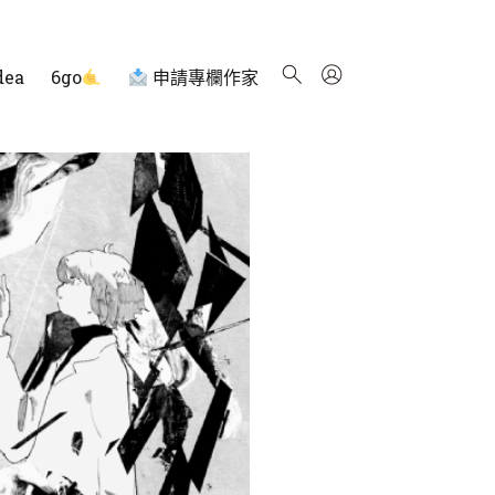
dea
6go
申請專欄作家