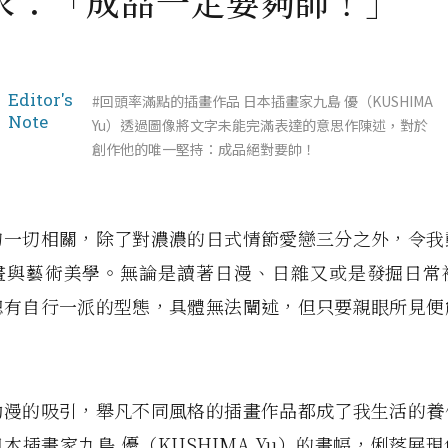
求：「成品一定要夠帥！」
Editor's
#回頭率滿點的插畫作品 日本插畫家九島 優（KUSHIMA
Note
Yu）透過圖像將文字未能完滿表達的意思作陳述，對於
創作他的唯一堅持：成品絕對要帥！
的一切相關，除了對濃濃的日式情節愛戀三分之外，令我
畫與藝術美學。無論是讀著日漫、日雜又或是發掘日常
總有自行一派的型態，具體無法闡述，但只要親眼所見便
動漫的吸引，舉凡不同風格的插畫作品都成了我生活的養
本插畫家九島 優（KUSHIMA Yu）的畫幅，俐落展