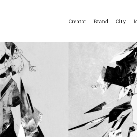
Creator
Brand
City
I