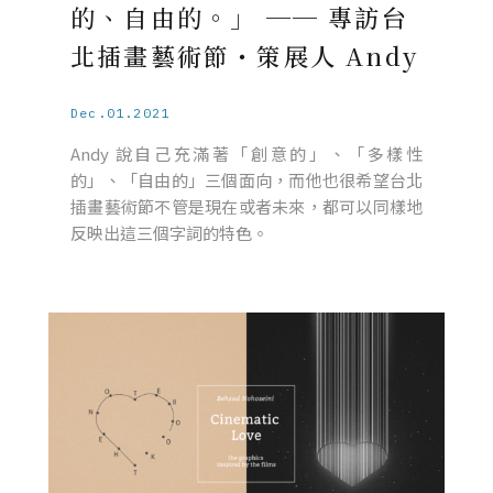
的、自由的。」 ── 專訪台
北插畫藝術節・策展人 Andy
Dec.01.2021
Andy 說自己充滿著「創意的」、「多樣性
的」、「自由的」三個面向，而他也很希望台北
插畫藝術節不管是現在或者未來，都可以同樣地
反映出這三個字詞的特色。