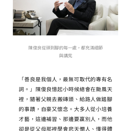
陳俊良從頭到腳的每一處，都充滿細節
與講究
「善良是我個人，最無可取代的專有名
詞。」陳俊良憶起小時候總會在颱風天
裡，隨著父親去搬磚頭、給路人做踏腳
的事蹟，自豪又懷念。大多人從小培養
才藝，這邊補習、那邊要贏別人，而他
卻是從父母那裡學會悲天憫人、懂得體