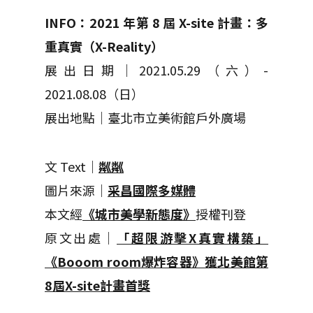
INFO：2021 年第 8 屆 X-site 計畫：多
重真實（X-Reality）
展出日期｜2021.05.29（六）-
2021.08.08（日）
展出地點｜臺北市立美術館戶外廣場
文 Text｜
粼粼
圖片來源｜
采昌國際多媒體
本文經
《城市美學新態度》
授權刊登
原文出處｜
「超限游擊X真實構築」
《Booom room爆炸容器》獲北美館第
8屆X-site計畫首獎