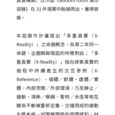
真實構築」以作品《Booom room 爆炸
容器》在 31 件提案中脫穎而出，獲得首
獎。
本屆徵件計畫提出「多重真實（X-
Reality）」之命題概念，為第二年同一
命題，企圖開啟隔屆的呼應對話；「多
重真實（X-Reality）」指向探索真實的
過程中持續產生的交互參照（X-
Reference），個體／群體、虛體／實
體、內部空間／外部環境，乃至靜止／
運動、清晰／模糊、暫時／永恆等相互
關係不斷被重新定義、交織而成的連動
生態系統，試圖展開新的空間感知、材