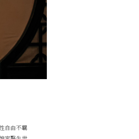
性自由不羈
娘家醫生世