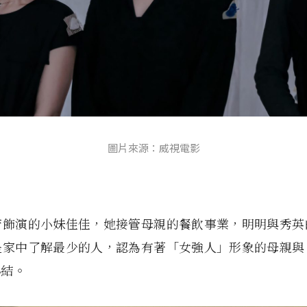
圖片來源：威視電影
芳飾演的小妹佳佳，她接管母親的餐飲事業，明明與秀英
是家中了解最少的人，認為有著「女強人」形象的母親與
心結。