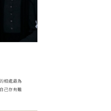
的相處最為
自己存有難