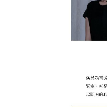
演員孫可
緊密，卻
以斷開的