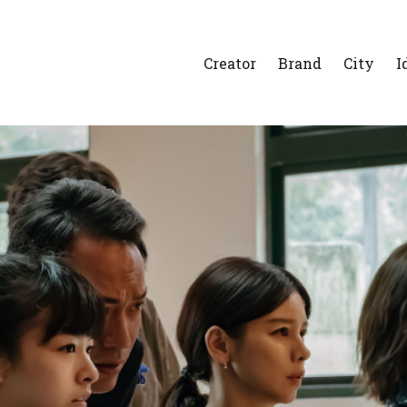
Creator
Brand
City
I