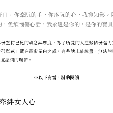
仔日，你牽阮的手，你疼阮的心，我攏知影。
的，免煩惱傷心話，我永遠是你的，是你的寶貝
那份堅持己見的執念與厚度，為了所愛的人握緊情份奮力
的孤單感」藏在電影留白之處，有些話未能說盡、無法說
細膩溫潤的環節。
※以下有雷，斟酌閱讀
牽絆女人心