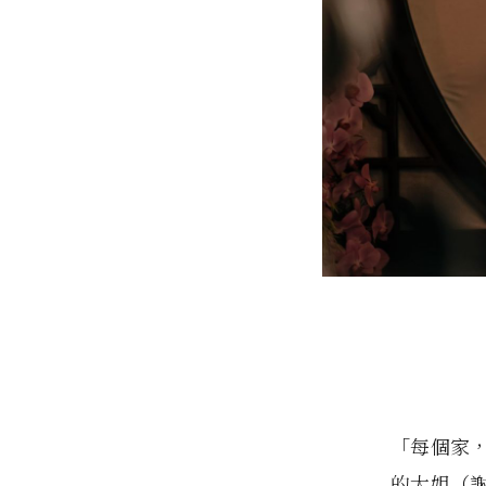
「每個家
的大姐（