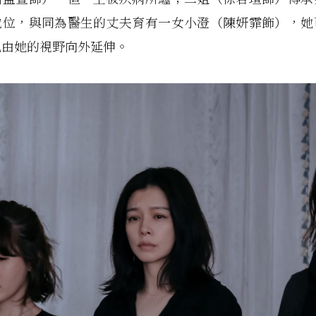
地位，與同為醫生的丈夫育有一女小澄（陳妍霏飾），她
也由她的視野向外延伸。