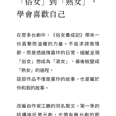
「俗女」到「熟女」，
學會喜歡自己
在眾多台劇中，《俗女養成記》帶來一
份真摯而溫暖的力量。不追求誇張情
節，而是透過陳嘉玲的日常，細膩呈現
「俗女」想成為「淑女」，最後蛻變成
「熟女」的過程。
這部作品不僅是嘉玲的故事，也是屬於
你和我的故事。
改編自作家江鵝的同名散文，第一季的
結構接近單元劇，也帶有舞台劇的節