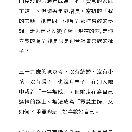
而嘉玲的志願是成為一名「賢慧的家庭
主婦」。但隨著年歲增長，當初的「我
的志願」還是同一個嗎？ 那些曾經的夢
想，走著走著就變了樣。現在的你, 是你
喜歡的嗎？ 還是只是迎合社會喜歡的樣
子？
三十九歲的陳嘉玲，沒有結婚、沒有小
孩、沒有房子，也沒有車子。在別人眼
中或許「一事無成」，但她走在為自己
選擇的路上。無法成為「賢慧主婦」又
如何？ 重要的是：她喜歡她自己。