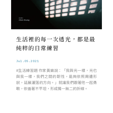
生活裡的每一次透光，都是最
純粹的日常練習
Jul.05.2021
#生活練習題 作家黃繭說：「我與光一樣，光也
與我一樣，我們之間的韌性，能夠依照周遭形
狀，延展灑落的方向。」就讓我們跟著他一起勇
敢，依循著不平坦，形成獨一無二的折線。