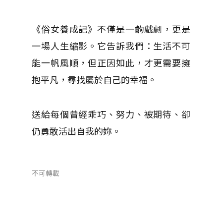
《俗女養成記》不僅是一齣戲劇，更是
一場人生縮影。它告訴我們：生活不可
能一帆風順，但正因如此，才更需要擁
抱平凡，尋找屬於自己的幸福。
送給每個曾經乖巧、努力、被期待、卻
仍勇敢活出自我的妳。
不可轉載