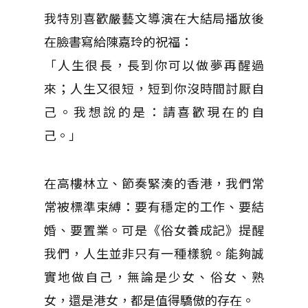
我特別喜歡嚴藝文導演在大結局播放後
在臉書寫給陳嘉玲的祝福：
「人生很長，長到你可以做夢再醒過
來；人生又很短，短到你沒時間討厭自
己。我想說的是：請喜歡現在的自
己。」
在高樓林立、節奏緊湊的香港，我們常
常被標準束縛：要有穩定的工作、要結
婚、要置業。可是《俗女養成記》提醒
我們，人生並非只有一種樣貌。能夠誠
實地做自己，無論是少女、俗女、熟
女，還是港女，都是值得驕傲的存在。