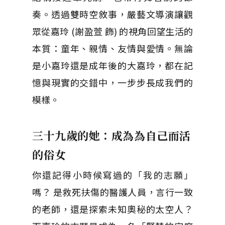
奏。透過雙時空敘事，嚴藝文導演讓觀
眾從嘉玲 (謝盈萱 飾) 的視角回望生活的
本質：童年、親情、友情與愛情。無論
是小嘉玲還是成年後的大嘉玲，都在記
憶與現實的交錯中，一步步長成我們的
模樣。
三十九歲的她：成為為自己而活
的俗女
你還記得小時候寫過的「我的志願」
嗎？ 是救死扶傷的醫護人員，言行一致
的老師，還是探索未知奧秘的太空人？