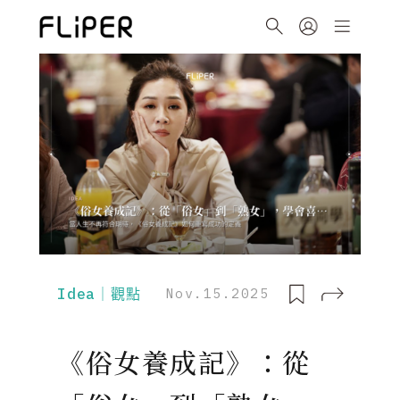
Idea｜觀點
Nov.15.2025
《俗女養成記》：從