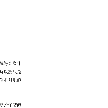
總好奇為什
時以為只是
尚未開眼的
翁公仔裝飾