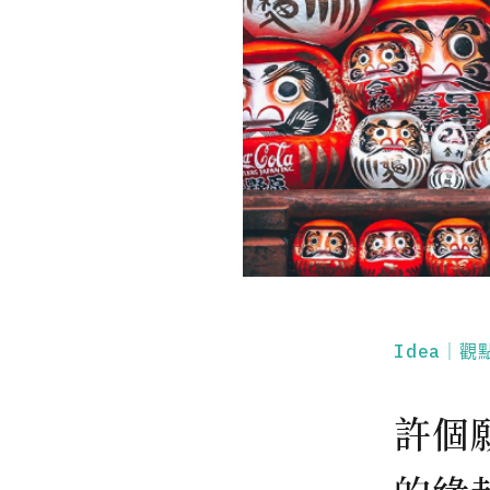
Idea｜觀
許個