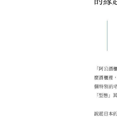
的緣
「阿公酒
麼酒櫃裡
個特別的
「型態」
說起日本