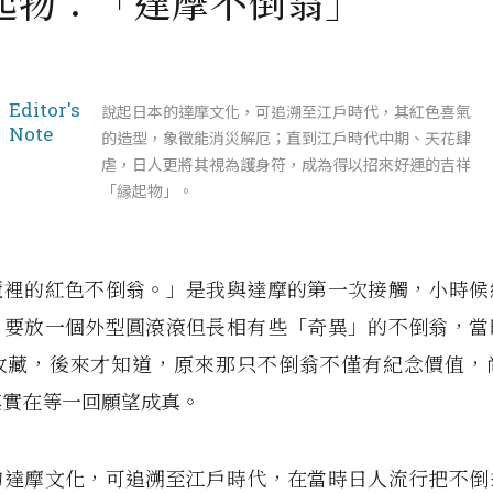
起物：「達摩不倒翁」
Editor's
說起日本的達摩文化，可追溯至江戶時代，其紅色喜氣
Note
的造型，象徵能消災解厄；直到江戶時代中期、天花肆
虐，日人更將其視為護身符，成為得以招來好運的吉祥
「縁起物」。
櫃裡的紅色不倒翁。」是我與達摩的第一次接觸，小時候
，要放一個外型圓滾滾但長相有些「奇異」的不倒翁，當
收藏，後來才知道，原來那只不倒翁不僅有紀念價值，
其實在等一回願望成真。
的達摩文化，可追溯至江戶時代，在當時日人流行把不倒