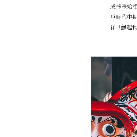
成禪宗始
戶時代中
祥「縁起