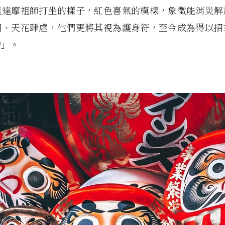
祖達摩祖師打坐的樣子，紅色喜氣的模樣，象徵能消災解
期、天花肆虐，他們更將其視為護身符，至今成為得以招
物」。