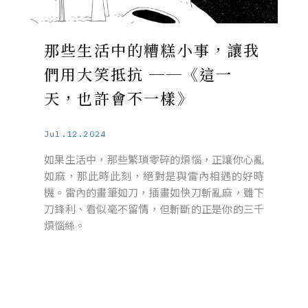
那些生活中的糟糕小事，讓我
們用大笑抵抗 ──《這一
天，也許會不一樣》
Jul.12.2024
如果生活中，那些繁瑣零碎的煩惱，正讓你心亂
如麻，那此時此刻，絕對是與雷內相遇的好時
機。雷內的畫筆如刀，插畫如快刀斬亂麻，雖下
刀鋒利、看似毫不留情，但斬斷的正是你的三千
煩惱絲。