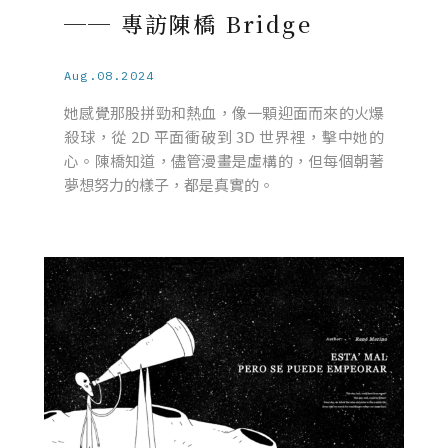
── 專訪陳橋 Bridge
Aug.08.2024
她感覺那股拼勁和熱血，像一顆迎面而來的火爆
殺球，從 2D 平面衝破到 3D 世界裡，擊中她的
心。陳橋知道，儘管漫畫是虛構的，但每個朝著
夢想努力的樣子，都是真實的。