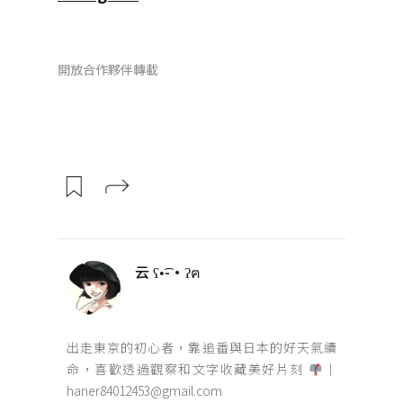
開放合作夥伴轉載
云 ʕ•͡-•ʔฅ
出走東京的初心者，靠追番與日本的好天氣續
命，喜歡透過觀察和文字收藏美好片刻
｜
haner84012453@gmail.com