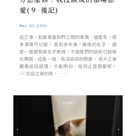
愛(９-後記)
May.02.2026
這之後，若要著墨我們之間的事情，還是有，很
多事情可以寫， 直到多年後，幾摳的名字， 還
是一直被我寫在手帳裡。不過我們的結局已經寫
在標題，這是一場，我沒談成的戀愛。 長大之後
觀看這段感情，才能明白，這何止是戀愛呢。
𓍱𓍱𓍱 在這之後的我， ……