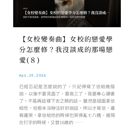
【女校變奏曲】女校的戀愛學
分怎麼修？我沒談成的那場戀
愛(８)
Apr.25.2026
已經忘記是怎麼說的了，只記得寫了信給幾摳
說，以後不要見面了，要高三了，我要專心讀書
了，不能再這樣下去之類的話。 雖然是碰面拿信
給他，但根本沒辦法好好說話，所以才寫信，邊
寫邊哭，拿信給他的時候也哭得亂七八糟，連現
在打字的時候，又替16歲的 ……