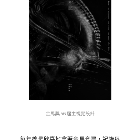
金馬獎 56 屆主視覺設計
每年總是欣喜地拿著金馬套票，記錄每