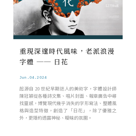
重現深邃時代風味，老派浪漫
字體 ── 日花
Jun.04.2024
起源自 20 世紀早期迷人的美術字，字體設計師
陳冠穎從各種詩文集、唱片封面、報章廣告中尋
找靈感，博覽現代幾乎消失的字形寫法、整體風
格與造型特徵，創造了「日花」，除了優雅之
外，更隱約透露神秘、曖昧的氛圍。