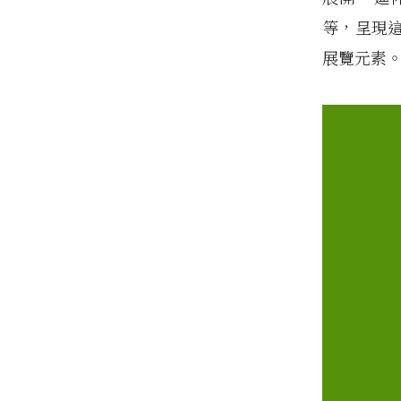
等，呈現
展覽元素
視
訊
播
放
器