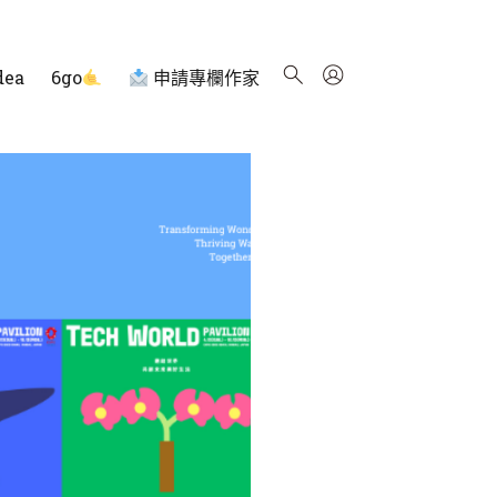
dea
6go
申請專欄作家