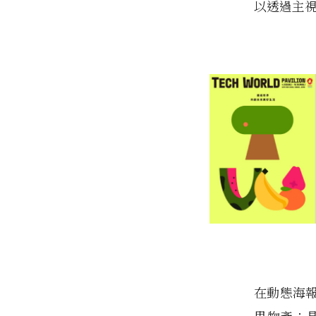
以透過主視
在動態海
果物產；晶