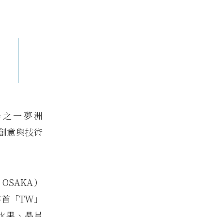
島之一夢洲
球創意與技術
 OSAKA）
 字首「TW」
水果、晶片